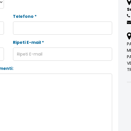
S
Telefono *
Ripeti E-mail *
P
M
P
V
menti:
T