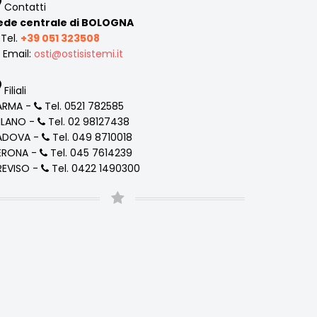
Contatti
ede centrale di BOLOGNA
Tel.
+39 051 323508
Email:
osti
ostisistemi
it
Filiali
ARMA -
Tel. 0521 782585
ILANO -
Tel. 02 98127438
ADOVA -
Tel. 049 8710018
ERONA -
Tel. 045 7614239
REVISO -
Tel. 0422 1490300