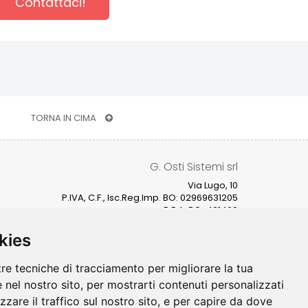
Contattaci!
TORNA IN CIMA
G. Osti Sistemi srl
Via Lugo, 10
P.IVA, C.F., Isc.Reg.Imp. BO: 02969631205
R.E.A. BO-481400
Cap. Soc. € 100.000,00 i.v.
Privacy Policy
kies
Preferenze Cookies
tre tecniche di tracciamento per migliorare la tua
Rimani connesso
 nel nostro sito, per mostrarti contenuti personalizzati
izzare il traffico sul nostro sito, e per capire da dove