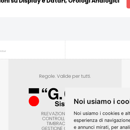
oni su Display e Datari, Orologi Analogici
Regole. Valide per tutti.
Noi usiamo i coo
RILEVAZIONE PRESENZE
Noi usiamo i cookies e al
CONTROLLO ACCESSI
esperienza di navigazione
TIMBRACARTELLINI
e annunci mirati, per anal
GESTIONE COMMESSE