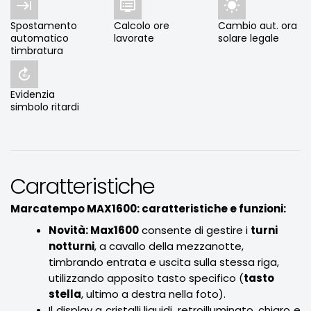



Spostamento
Calcolo ore
Cambio aut. ora
automatico
lavorate
solare legale
timbratura

Evidenzia
simbolo ritardi
Caratteristiche
Marcatempo MAX1600: caratteristiche e funzioni:
Novità: Max1600
consente di gestire i
turni
notturni
, a cavallo della mezzanotte,
timbrando entrata e uscita sulla stessa riga,
utilizzando apposito tasto specifico (
tasto
stella
, ultimo a destra nella foto).
Il display a cristalli liquidi, retroilluminato, chiaro e