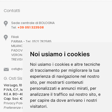
Contatti
Sede centrale di BOLOGNA
Tel.
+39 051 323508
Filiali
PARMA - Tel. 0521 782585
MILANO - Tel. 02 98127438
PADOVA - Tel. 049 8710018
Noi usiamo i cookies
VERONA - Tel. 045 7614239
TREVISO - Tel. 0422 1490300
Noi usiamo i cookies e altre tecniche
osti
ostisistemi
it
di tracciamento per migliorare la tua
esperienza di navigazione nel nostro
G. Osti Sistemi srl
sito, per mostrarti contenuti
Via Lugo, 10
personalizzati e annunci mirati, per
P.IVA, C.F., Isc.Reg.Imp. BO: 02969631205
analizzare il traffico sul nostro sito, e
R.E.A. BO-481400
Cap. Soc. € 100.000,00 i.v.
per capire da dove arrivano i nostri
Privacy Policy
visitatori.
Preferenze Cookies